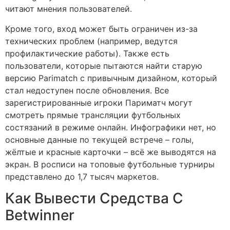
читают мнения пользователей.
Кроме того, вход может быть ограничен из-за
технических проблем (например, ведутся
профилактические работы). Также есть
пользователи, которые пытаются найти старую
версию Parimatch с привычным дизайном, который
стал недоступен после обновления. Все
зарегистрированные игроки Париматч могут
смотреть прямые трансляции футбольных
состязаний в режиме онлайн. Инфографики нет, но
основные данные по текущей встрече – голы,
жёлтые и красные карточки – всё же выводятся на
экран. В росписи на топовые футбольные турниры
представлено до 1,7 тысяч маркетов.
Как Вывести Средства С
Betwinner