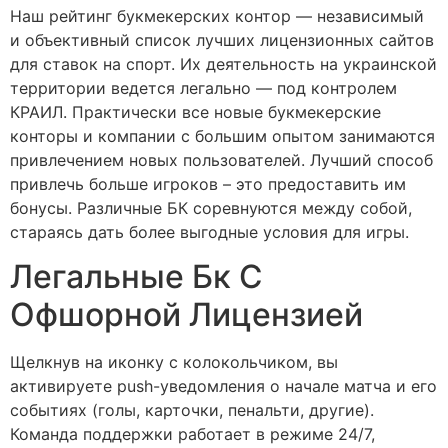
Наш рейтинг букмекерских контор — независимый
и объективный список лучших лицензионных сайтов
для ставок на спорт. Их деятельность на украинской
территории ведется легально — под контролем
КРАИЛ. Практически все новые букмекерские
конторы и компании с большим опытом занимаются
привлечением новых пользователей. Лучший способ
привлечь больше игроков – это предоставить им
бонусы. Различные БК соревнуются между собой,
стараясь дать более выгодные условия для игры.
Легальные Бк С
Офшорной Лицензией
Щелкнув на иконку с колокольчиком, вы
активируете push-уведомления о начале матча и его
событиях (голы, карточки, пенальти, другие).
Команда поддержки работает в режиме 24/7,