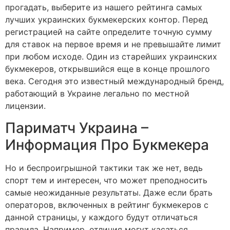
прогадать, выберите из нашего рейтинга самых
лучших украинских букмекерских контор. Перед
регистрацией на сайте определите точную сумму
для ставок на первое время и не превышайте лимит
при любом исходе. Один из старейших украинских
букмекеров, открывшийся еще в конце прошлого
века. Сегодня это известный международный бренд,
работающий в Украине легально по местной
лицензии.
Париматч Украина –
Информация Про Букмекера
Но и беспроигрышной тактики так же нет, ведь
спорт тем и интересен, что может преподносить
самые неожиданные результаты. Даже если брать
операторов, включенных в рейтинг букмекеров с
данной страницы, у каждого будут отличаться
правила. Например, отличия могут касаться