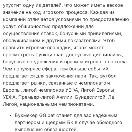
упустит одну из деталей, что может иметь веское
значение на ход игрового процесса. Каждая из
компаний отличается условиями по предоставлению
услуг, обширностью предложений для
осуществления ставок, бонусными привилегиями,
обслуживанием и другими показателями. Чтоб
сравнить игровые площадки, игрок может
просмотреть функционал, доступные дисциплины,
бонусные предложения и правила игрового портала.
Чем популярнее сфера, тем больше событий
предлагается для заключения пари. Так, футбол
предлагает рынки, связанные с чемпионатом
Европы, лигой чемпионов УЕФА, Лигой Европы
УЕФА, Премьер-лигой Англии, Бундеслигой, Ла
Лигой, национальными чемпионатами.
Букмекер GG.bet станет для вас надежным
партнером и щедрым БК в случае обоюдного
выполнения обязанностей.