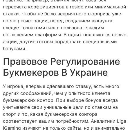
пересчета коэффициентов в reside или минимальной
ставки. Чтобы не было неприятного сюрприза уже
после регистрации, перед созданием аккаунта
следует ознакомиться с пользовательским
соглашением платформы. В одних появляются новые
акции, другие готовы порадовать специальными
бонусами.
Правовое Регулирование
Букмекеров В Украине
У игрока, впервые сделавшего ставку, есть много
других соображений, чем у опытного клиента
букмекерских контор. При выборе бонуса всегда
учитывайте свои уникальные цели по ставкам на
спорт и то, какая букмекерская контора
соответствует вашим потребностям. Аналитики Liga
iGaming изучают не только сайты, но и внимательно