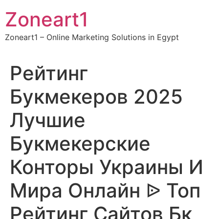
Skip
Zoneart1
to
content
Zoneart1 – Online Marketing Solutions in Egypt
Рейтинг
Букмекеров 2025
Лучшие
Букмекерские
Конторы Украины И
Мира Онлайн ᐉ Топ
Рейтинг Сайтов Бк