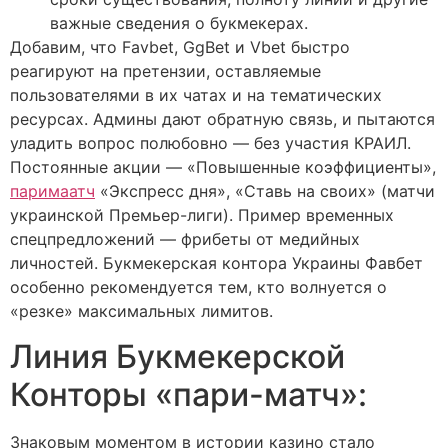
важные сведения о букмекерах.
Добавим, что Favbet, GgBet и Vbet быстро
реагируют на претензии, оставляемые
пользователями в их чатах и на тематических
ресурсах. Админы дают обратную связь, и пытаются
уладить вопрос полюбовно — без участия КРАИЛ.
Постоянные акции — «Повышенные коэффициенты»,
паримаатч
«Экспресс дня», «Ставь на своих» (матчи
украинской Премьер-лиги). Пример временных
спецпредложений — фрибеты от медийных
личностей. Букмекерская контора Украины Фавбет
особенно рекомендуется тем, кто волнуется о
«резке» максимальных лимитов.
Линия Букмекерской
Конторы «пари-матч»:
Знаковым моментом в истории казино стало