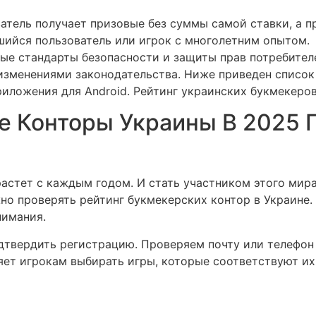
ватель получает призовые без суммы самой ставки, а пр
шийся пользователь или игрок с многолетним опытом.
ые стандарты безопасности и защиты прав потребител
 изменениями законодательства. Ниже приведен список
иложения для Android. Рейтинг украинских букмекеро
 Конторы Украины В 2025 Г
растет с каждым годом. И стать участником этого мира
жно проверять рейтинг букмекерских контор в Украине
нимания.
одтвердить регистрацию. Проверяем почту или телефон
яет игрокам выбирать игры, которые соответствуют их