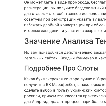
Он может быть в виде промокода, бесплатн
регистрации, вы получите бездепозитный 
для ставок – это собственное исследова
советуем при регистрации указать ту вал
избежать двойной конвертации при обмене
игорные заведения и участие в азартных и
Значение Анализа Т
Но вам понадобится действительно веская
легальных сайтах. Каждый букмекер в как
Подробнее Про Слоты
Какая букмекерская контора лучше в Укр
получить в БК Марафонбет, в некоторые к
сделать выбор в пользу украинских конто
росписи, причем это касается практически
для Андроид, делает процесс пари более 