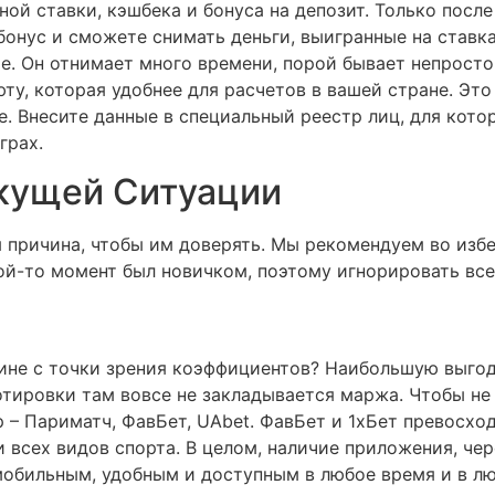
ой ставки, кэшбека и бонуса на депозит. Только после
бонус и сможете снимать деньги, выигранные на ставк
ние. Он отнимает много времени, порой бывает непрос
юту, которая удобнее для расчетов в вашей стране. Эт
. Внесите данные в специальный реестр лиц, для кото
грах.
екущей Ситуации
 причина, чтобы им доверять. Мы рекомендуем во избе
ой-то момент был новичком, поэтому игнорировать все
аине с точки зрения коэффициентов? Наибольшую выго
отировки там вовсе не закладывается маржа. Чтобы не
р – Париматч, ФавБет, UAbet. ФавБет и 1хБет превосхо
 всех видов спорта. В целом, наличие приложения, че
мобильным, удобным и доступным в любое время и в л