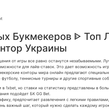
pt
ых Букмекеров ᐈ Топ 
нтор Украины
ения от игры все равно останутся незабываемыми. Л
зможности для лайв-ставок. Это дает возможность игр
мекерские конторы мира онлайн предлагают специальн
 футболу, теннисные турниры и другие спортивные соб
 в 1xbet, но ставки на статистику представлены в бол
ания подойдет БК GG Bet.
фику, предпочитает развлечения с легкими правилами,
нь важный шаг, который нужно сделать каждому игроку