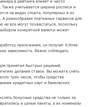
екера в рейтинге влияет и чисто
. Также учитывается ширина росписи и
тся на видах спорта, популярных в их
е. А разнообразие платежных сервисов для
 не все могут похвастаться, поскольку
с выбором конкретной валюты может
зработку приложения, он получит 0.three
овую зависимость. Важно соблюдать
для принятия быстрых решений,
атегиях делания ставок. Вы можете снять
коло трех часов, чтобы средства
ванием кредитных карт и банковских
ислять бонусные средства не только за
вратились в целые пакеты, а их номиналы