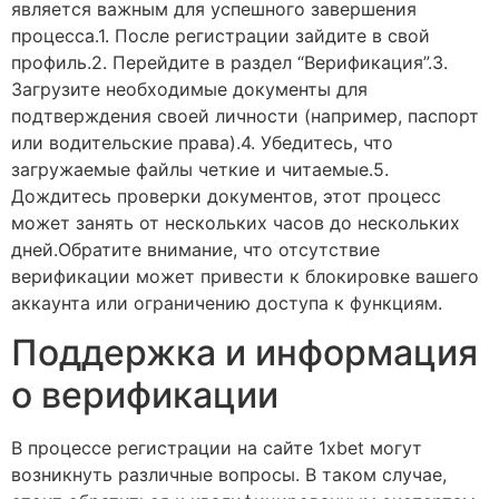
является важным для успешного завершения
процесса.1. После регистрации зайдите в свой
профиль.2. Перейдите в раздел “Верификация”.3.
Загрузите необходимые документы для
подтверждения своей личности (например, паспорт
или водительские права).4. Убедитесь, что
загружаемые файлы четкие и читаемые.5.
Дождитесь проверки документов, этот процесс
может занять от нескольких часов до нескольких
дней.Обратите внимание, что отсутствие
верификации может привести к блокировке вашего
аккаунта или ограничению доступа к функциям.
Поддержка и информация
о верификации
В процессе регистрации на сайте 1xbet могут
возникнуть различные вопросы. В таком случае,