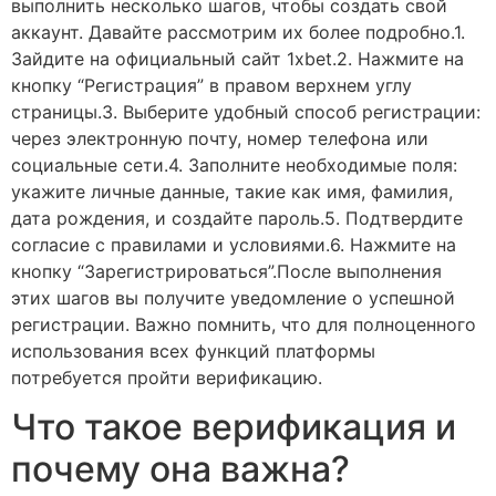
выполнить несколько шагов, чтобы создать свой
аккаунт. Давайте рассмотрим их более подробно.1.
Зайдите на официальный сайт 1xbet.2. Нажмите на
кнопку “Регистрация” в правом верхнем углу
страницы.3. Выберите удобный способ регистрации:
через электронную почту, номер телефона или
социальные сети.4. Заполните необходимые поля:
укажите личные данные, такие как имя, фамилия,
дата рождения, и создайте пароль.5. Подтвердите
согласие с правилами и условиями.6. Нажмите на
кнопку “Зарегистрироваться”.После выполнения
этих шагов вы получите уведомление о успешной
регистрации. Важно помнить, что для полноценного
использования всех функций платформы
потребуется пройти верификацию.
Что такое верификация и
почему она важна?