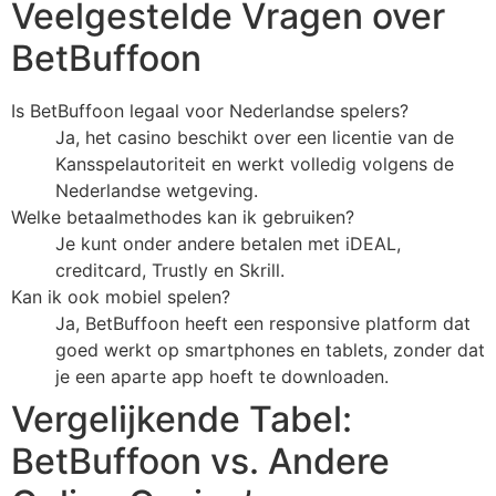
Veelgestelde Vragen over
BetBuffoon
Is BetBuffoon legaal voor Nederlandse spelers?
Ja, het casino beschikt over een licentie van de
Kansspelautoriteit en werkt volledig volgens de
Nederlandse wetgeving.
Welke betaalmethodes kan ik gebruiken?
Je kunt onder andere betalen met iDEAL,
creditcard, Trustly en Skrill.
Kan ik ook mobiel spelen?
Ja, BetBuffoon heeft een responsive platform dat
goed werkt op smartphones en tablets, zonder dat
je een aparte app hoeft te downloaden.
Vergelijkende Tabel:
BetBuffoon vs. Andere