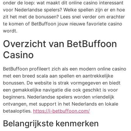
onder de loep: wat maakt dit online casino interessant
voor Nederlandse spelers? Welke spellen zijn er en hoe
zit het met de bonussen? Lees snel verder om erachter
te komen of BetBuffoon jouw nieuwe favoriete casino
wordt.
Overzicht van BetBuffoon
Casino
BetBuffoon profileert zich als een modern online casino
met een breed scala aan spellen en aantrekkelijke
bonussen. De website is strak vormgegeven en biedt
een gemakkelijke navigatie die ook geschikt is voor
beginners. Nederlandse spelers worden vriendelijk
ontvangen, met support in het Nederlands en lokale
betaalopties.
https://i-betbuffoon.com/
Belangrijkste kenmerken