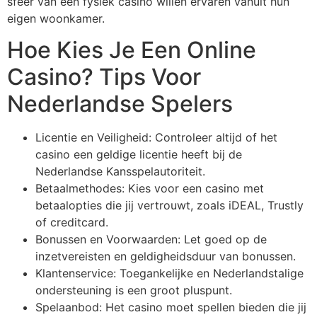
sfeer van een fysiek casino willen ervaren vanuit hun
eigen woonkamer.
Hoe Kies Je Een Online
Casino? Tips Voor
Nederlandse Spelers
Licentie en Veiligheid: Controleer altijd of het
casino een geldige licentie heeft bij de
Nederlandse Kansspelautoriteit.
Betaalmethodes: Kies voor een casino met
betaalopties die jij vertrouwt, zoals iDEAL, Trustly
of creditcard.
Bonussen en Voorwaarden: Let goed op de
inzetvereisten en geldigheidsduur van bonussen.
Klantenservice: Toegankelijke en Nederlandstalige
ondersteuning is een groot pluspunt.
Spelaanbod: Het casino moet spellen bieden die jij