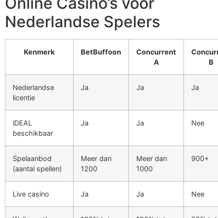
Online Casino’s voor
Nederlandse Spelers
Kenmerk
BetBuffoon
Concurrent
Concur
A
B
Nederlandse
Ja
Ja
Ja
licentie
iDEAL
Ja
Ja
Nee
beschikbaar
Spelaanbod
Meer dan
Meer dan
900+
(aantal spellen)
1200
1000
Live casino
Ja
Ja
Nee