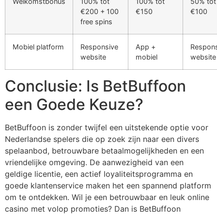
Welkomstbonus
100% tot
100% tot
50% tot
€200 + 100
€150
€100
free spins
Mobiel platform
Responsive
App +
Respons
website
mobiel
website
Conclusie: Is BetBuffoon
een Goede Keuze?
BetBuffoon is zonder twijfel een uitstekende optie voor
Nederlandse spelers die op zoek zijn naar een divers
spelaanbod, betrouwbare betaalmogelijkheden en een
vriendelijke omgeving. De aanwezigheid van een
geldige licentie, een actief loyaliteitsprogramma en
goede klantenservice maken het een spannend platform
om te ontdekken. Wil je een betrouwbaar en leuk online
casino met volop promoties? Dan is BetBuffoon