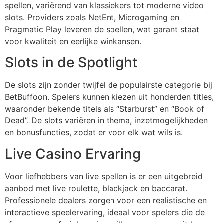
spellen, variërend van klassiekers tot moderne video
slots. Providers zoals NetEnt, Microgaming en
Pragmatic Play leveren de spellen, wat garant staat
voor kwaliteit en eerlijke winkansen.
Slots in de Spotlight
De slots zijn zonder twijfel de populairste categorie bij
BetBuffoon. Spelers kunnen kiezen uit honderden titles,
waaronder bekende titels als “Starburst” en “Book of
Dead”. De slots variëren in thema, inzetmogelijkheden
en bonusfuncties, zodat er voor elk wat wils is.
Live Casino Ervaring
Voor liefhebbers van live spellen is er een uitgebreid
aanbod met live roulette, blackjack en baccarat.
Professionele dealers zorgen voor een realistische en
interactieve speelervaring, ideaal voor spelers die de