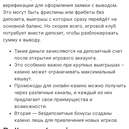
верификации для оформления заявки с выводом.
Это могут быть фриспины или фрибеты без
депозита, выигрыш с которых сразу перейдёт на
основной баланс. Но скорее всего, игровой клуб
потребует внести депозит, чтобы разблокировать
сумму к выводу.
Такие деньги зачисляются на депозитный счет
после открытия игрового аккаунта.
Это особенно важно при крупных выигрышах –
казино может ограничивать максимальный
кешаут.
Промокоды для онлайн-казино можно получить
через различные каналы, и каждый из них
предлагает свои преимущества и
возможности.
Вторая — бездепозитные бонусы созданы
казино лишь для привлечения новых игрков.