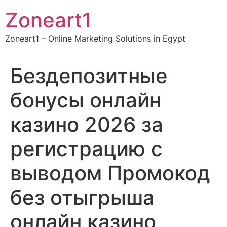
Skip
Zoneart1
to
content
Zoneart1 – Online Marketing Solutions in Egypt
Бездепозитные
бонусы онлайн
казино 2026 за
регистрацию с
выводом Промокод
без отыгрыша
онлайн казино