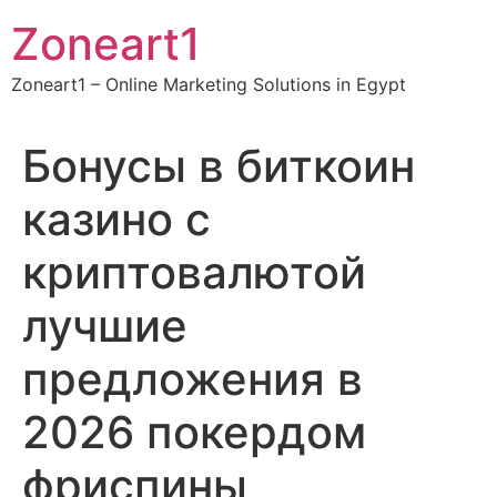
Skip
Zoneart1
to
content
Zoneart1 – Online Marketing Solutions in Egypt
Бонусы в биткоин
казино с
криптовалютой
лучшие
предложения в
2026 покердом
фриспины