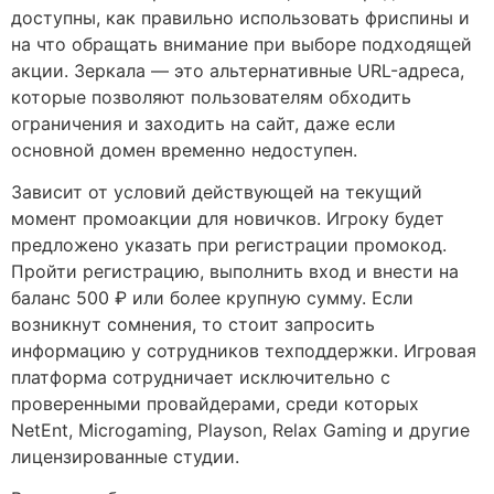
доступны, как правильно использовать фриспины и
на что обращать внимание при выборе подходящей
акции. Зеркала — это альтернативные URL-адреса,
которые позволяют пользователям обходить
ограничения и заходить на сайт, даже если
основной домен временно недоступен.
Зависит от условий действующей на текущий
момент промоакции для новичков. Игроку будет
предложено указать при регистрации промокод.
Пройти регистрацию, выполнить вход и внести на
баланс 500 ₽ или более крупную сумму. Если
возникнут сомнения, то стоит запросить
информацию у сотрудников техподдержки. Игровая
платформа сотрудничает исключительно с
проверенными провайдерами, среди которых
NetEnt, Microgaming, Playson, Relax Gaming и другие
лицензированные студии.