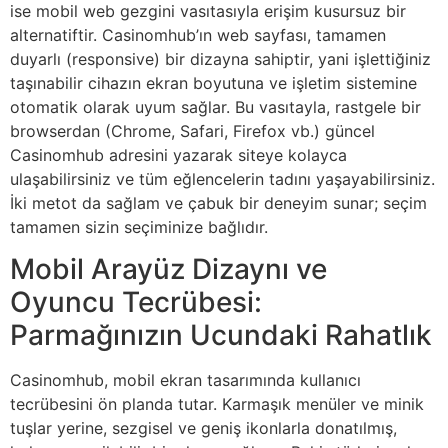
ise mobil web gezgini vasıtasıyla erişim kusursuz bir
alternatiftir. Casinomhub’ın web sayfası, tamamen
duyarlı (responsive) bir dizayna sahiptir, yani işlettiğiniz
taşınabilir cihazın ekran boyutuna ve işletim sistemine
otomatik olarak uyum sağlar. Bu vasıtayla, rastgele bir
browserdan (Chrome, Safari, Firefox vb.) güncel
Casinomhub adresini yazarak siteye kolayca
ulaşabilirsiniz ve tüm eğlencelerin tadını yaşayabilirsiniz.
İki metot da sağlam ve çabuk bir deneyim sunar; seçim
tamamen sizin seçiminize bağlıdır.
Mobil Arayüz Dizaynı ve
Oyuncu Tecrübesi:
Parmağınızın Ucundaki Rahatlık
Casinomhub, mobil ekran tasarımında kullanıcı
tecrübesini ön planda tutar. Karmaşık menüler ve minik
tuşlar yerine, sezgisel ve geniş ikonlarla donatılmış,