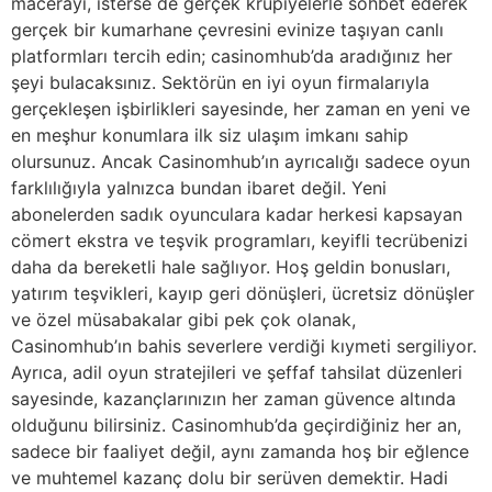
macerayı, isterse de gerçek krupiyelerle sohbet ederek
gerçek bir kumarhane çevresini evinize taşıyan canlı
platformları tercih edin; casinomhub’da aradığınız her
şeyi bulacaksınız. Sektörün en iyi oyun firmalarıyla
gerçekleşen işbirlikleri sayesinde, her zaman en yeni ve
en meşhur konumlara ilk siz ulaşım imkanı sahip
olursunuz. Ancak Casinomhub’ın ayrıcalığı sadece oyun
farklılığıyla yalnızca bundan ibaret değil. Yeni
abonelerden sadık oyunculara kadar herkesi kapsayan
cömert ekstra ve teşvik programları, keyifli tecrübenizi
daha da bereketli hale sağlıyor. Hoş geldin bonusları,
yatırım teşvikleri, kayıp geri dönüşleri, ücretsiz dönüşler
ve özel müsabakalar gibi pek çok olanak,
Casinomhub’ın bahis severlere verdiği kıymeti sergiliyor.
Ayrıca, adil oyun stratejileri ve şeffaf tahsilat düzenleri
sayesinde, kazançlarınızın her zaman güvence altında
olduğunu bilirsiniz. Casinomhub’da geçirdiğiniz her an,
sadece bir faaliyet değil, aynı zamanda hoş bir eğlence
ve muhtemel kazanç dolu bir serüven demektir. Hadi