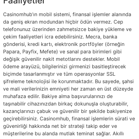
Faaliyetler
Casinomhub’ın mobil sistemi, finansal işlemler alanında
da geniş ekran modundan hiçbir ödün vermez. Cep
telefonunuz üzerinden zahmetsizce bakiye yükleme ve
çekim faaliyetleri icra edebilirsiniz. Mecra, banka
gönderisi, kredi kartı, elektronik portföyler (örneğin
Papara, Payfix, Mefete) ve sanal para birimleri gibi
değişik güvenilir nakit metotlarını destekler. Mobil
ödeme arayüzü, bilgilerinizi girmenizi basitleştirecek
biçimde tasarlanmıştır ve tüm operasyonlar SSL
şifreleme teknolojisi ile korunmaktadır. Bu sayede, şahsi
ve mali verilerinizin emniyeti her zaman en üst düzeyde
muhafaza edilir. Bakiye alma başvurularınızı de
taşınabilir cihazınızdan birkaç dokunuşla oluşturabilir,
kazançlarınızı çabuk ve güvenilir bir şekilde bakiyenize
geçirebilirsiniz. Casinomhub, finansal işlemlerin sürati ve
güvenirliği hakkında net bir strateji takip eder ve
müşterilerine bu alanda mutlak teminat sağlar. Akıllı