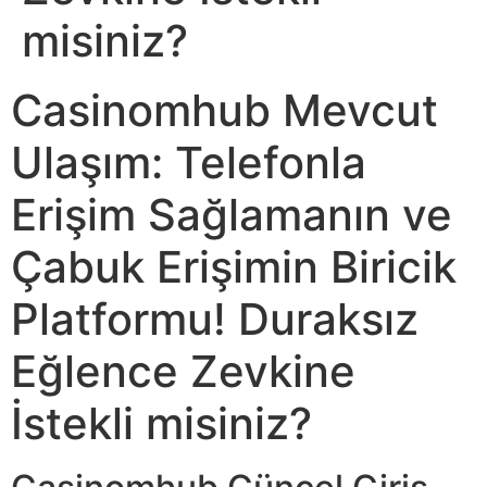
misiniz?
Casinomhub Mevcut
Ulaşım: Telefonla
Erişim Sağlamanın ve
Çabuk Erişimin Biricik
Platformu! Duraksız
Eğlence Zevkine
İstekli misiniz?