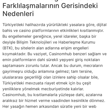
Farklılaşmalarının Gerisindeki
Nedenleri
Türkiye’deki halihazırda yürürlükteki yasalara göre, dijital
bahis ve casino platformlarının etkinlikleri kısıtlanmıştır.
Bu engellemeler gereğince, yerel idareler, başka bir
deyişle Bilişim Teknolojileri ve Haberleşme Kurumu
(BTK), bu sitelerin alan adlarına erişim engelleri
koymaktadır. Bu vaziyet, Casinomhub benzeri sağlam ve
emin platformların dahi sürekli yepyeni giriş noktaları
saptamasını zorunlu tutar. Ancak bu durum, mecraların
gayrimeşru olduğu anlamına gelmez; tam tersine,
uluslararası geçerliliği olan izinlere sahip olsalar bile,
Türkiye’deki mevzuata riayet etmek için bu çeşit
yeniliklere yönelmek mecburiyetinde kalırlar.
Casinomhub, bu kısıtlamalarla yüzleşse dahi, azalarına
aralıksız bir hizmet verme vaadinden kesinlikle dönmez.
Her yasağın hemen arkasından süratle yeni bir web