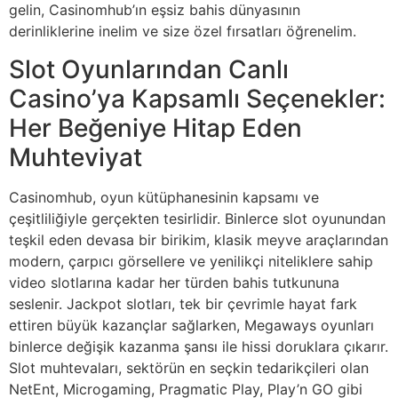
gelin, Casinomhub’ın eşsiz bahis dünyasının
derinliklerine inelim ve size özel fırsatları öğrenelim.
Slot Oyunlarından Canlı
Casino’ya Kapsamlı Seçenekler:
Her Beğeniye Hitap Eden
Muhteviyat
Casinomhub, oyun kütüphanesinin kapsamı ve
çeşitliliğiyle gerçekten tesirlidir. Binlerce slot oyunundan
teşkil eden devasa bir birikim, klasik meyve araçlarından
modern, çarpıcı görsellere ve yenilikçi niteliklere sahip
video slotlarına kadar her türden bahis tutkununa
seslenir. Jackpot slotları, tek bir çevrimle hayat fark
ettiren büyük kazançlar sağlarken, Megaways oyunları
binlerce değişik kazanma şansı ile hissi doruklara çıkarır.
Slot muhtevaları, sektörün en seçkin tedarikçileri olan
NetEnt, Microgaming, Pragmatic Play, Play’n GO gibi