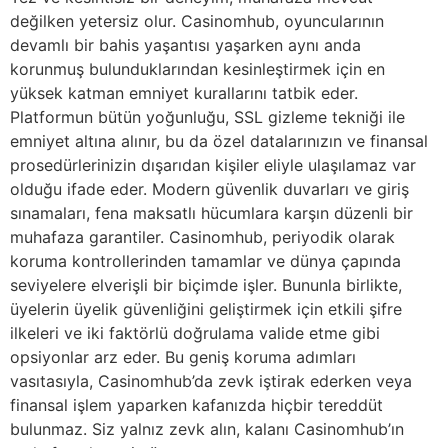
değilken yetersiz olur. Casinomhub, oyuncularının
devamlı bir bahis yaşantısı yaşarken aynı anda
korunmuş bulunduklarından kesinleştirmek için en
yüksek katman emniyet kurallarını tatbik eder.
Platformun bütün yoğunluğu, SSL gizleme tekniği ile
emniyet altına alınır, bu da özel datalarınızın ve finansal
prosedürlerinizin dışarıdan kişiler eliyle ulaşılamaz var
olduğu ifade eder. Modern güvenlik duvarları ve giriş
sınamaları, fena maksatlı hücumlara karşın düzenli bir
muhafaza garantiler. Casinomhub, periyodik olarak
koruma kontrollerinden tamamlar ve dünya çapında
seviyelere elverişli bir biçimde işler. Bununla birlikte,
üyelerin üyelik güvenliğini geliştirmek için etkili şifre
ilkeleri ve iki faktörlü doğrulama valide etme gibi
opsiyonlar arz eder. Bu geniş koruma adımları
vasıtasıyla, Casinomhub’da zevk iştirak ederken veya
finansal işlem yaparken kafanızda hiçbir tereddüt
bulunmaz. Siz yalnız zevk alın, kalanı Casinomhub’ın