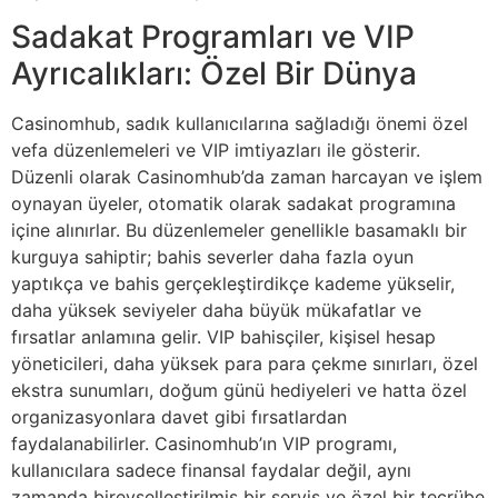
Sadakat Programları ve VIP
Ayrıcalıkları: Özel Bir Dünya
Casinomhub, sadık kullanıcılarına sağladığı önemi özel
vefa düzenlemeleri ve VIP imtiyazları ile gösterir.
Düzenli olarak Casinomhub’da zaman harcayan ve işlem
oynayan üyeler, otomatik olarak sadakat programına
içine alınırlar. Bu düzenlemeler genellikle basamaklı bir
kurguya sahiptir; bahis severler daha fazla oyun
yaptıkça ve bahis gerçekleştirdikçe kademe yükselir,
daha yüksek seviyeler daha büyük mükafatlar ve
fırsatlar anlamına gelir. VIP bahisçiler, kişisel hesap
yöneticileri, daha yüksek para para çekme sınırları, özel
ekstra sunumları, doğum günü hediyeleri ve hatta özel
organizasyonlara davet gibi fırsatlardan
faydalanabilirler. Casinomhub’ın VIP programı,
kullanıcılara sadece finansal faydalar değil, aynı
zamanda bireyselleştirilmiş bir servis ve özel bir tecrübe