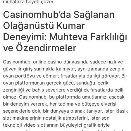
muhafaza heyeti çözer.
Casinomhub’da Sağlanan
Olağanüstü Kumar
Deneyimi: Muhteva Farklılığı
ve Özendirmeler
Casinomhub, online casino dünyasında sadece hızlı ve
güvenilir giriş sunmakla kalmıyor, aynı zamanda zengin
oyun portföyü ve cömert fırsatlarıyla da ilgi görüyor. Bir
oyun platformunun gerçek gücü, sunduğu içerik
zenginliği ve bahis severlere verdiği ek fırsatlarda belli
olmaz. Casinomhub, bu platformda umutlarınızı aşacak
bir deneyim vererek, her tadıma ve bütçeye elverişli
seçeneklerle dolu bir dünyaya olanak tanıyor. İster klasik
slot makinelerinin nostaljik atmosferini, ister son
teknoloji video slotlarının büyüleyici grafikleriyle