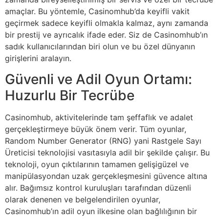
amaçlar. Bu yöntemle, Casinomhub’da keyifli vakit
geçirmek sadece keyifli olmakla kalmaz, aynı zamanda
bir prestij ve ayrıcalık ifade eder. Siz de Casinomhub’ın
sadık kullanıcılarından biri olun ve bu özel dünyanın
girişlerini aralayın.
Güvenli ve Adil Oyun Ortamı:
Huzurlu Bir Tecrübe
Casinomhub, aktivitelerinde tam şeffaflık ve adalet
gerçekleştirmeye büyük önem verir. Tüm oyunlar,
Random Number Generator (RNG) yani Rastgele Sayı
Üreticisi teknolojisi vasıtasıyla adil bir şekilde çalışır. Bu
teknoloji, oyun çıktılarının tamamen gelişigüzel ve
manipülasyondan uzak gerçekleşmesini güvence altına
alır. Bağımsız kontrol kuruluşları tarafından düzenli
olarak denenen ve belgelendirilen oyunlar,
Casinomhub’ın adil oyun ilkesine olan bağlılığının bir