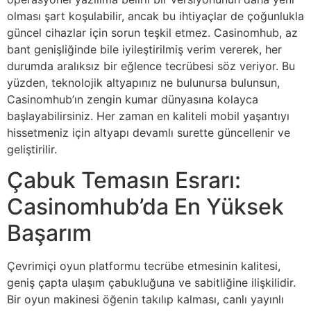
olması şart koşulabilir, ancak bu ihtiyaçlar de çoğunlukla
güncel cihazlar için sorun teşkil etmez. Casinomhub, az
bant genişliğinde bile iyileştirilmiş verim vererek, her
durumda aralıksız bir eğlence tecrübesi söz veriyor. Bu
yüzden, teknolojik altyapınız ne bulunursa bulunsun,
Casinomhub’ın zengin kumar dünyasına kolayca
başlayabilirsiniz. Her zaman en kaliteli mobil yaşantıyı
hissetmeniz için altyapı devamlı surette güncellenir ve
geliştirilir.
Çabuk Temasın Esrarı:
Casinomhub’da En Yüksek
Başarım
Çevrimiçi oyun platformu tecrübe etmesinin kalitesi,
geniş çapta ulaşım çabukluğuna ve sabitliğine ilişkilidir.
Bir oyun makinesi öğenin takılıp kalması, canlı yayınlı