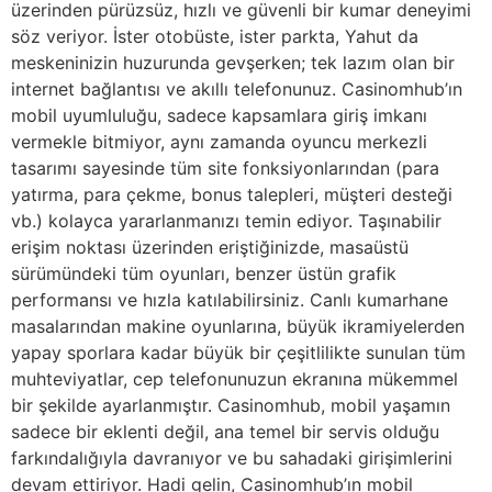
üzerinden pürüzsüz, hızlı ve güvenli bir kumar deneyimi
söz veriyor. İster otobüste, ister parkta, Yahut da
meskeninizin huzurunda gevşerken; tek lazım olan bir
internet bağlantısı ve akıllı telefonunuz. Casinomhub’ın
mobil uyumluluğu, sadece kapsamlara giriş imkanı
vermekle bitmiyor, aynı zamanda oyuncu merkezli
tasarımı sayesinde tüm site fonksiyonlarından (para
yatırma, para çekme, bonus talepleri, müşteri desteği
vb.) kolayca yararlanmanızı temin ediyor. Taşınabilir
erişim noktası üzerinden eriştiğinizde, masaüstü
sürümündeki tüm oyunları, benzer üstün grafik
performansı ve hızla katılabilirsiniz. Canlı kumarhane
masalarından makine oyunlarına, büyük ikramiyelerden
yapay sporlara kadar büyük bir çeşitlilikte sunulan tüm
muhteviyatlar, cep telefonunuzun ekranına mükemmel
bir şekilde ayarlanmıştır. Casinomhub, mobil yaşamın
sadece bir eklenti değil, ana temel bir servis olduğu
farkındalığıyla davranıyor ve bu sahadaki girişimlerini
devam ettiriyor. Hadi gelin, Casinomhub’ın mobil