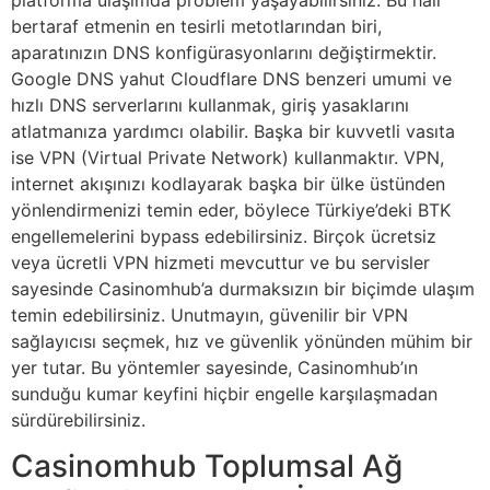
bertaraf etmenin en tesirli metotlarından biri,
aparatınızın DNS konfigürasyonlarını değiştirmektir.
Google DNS yahut Cloudflare DNS benzeri umumi ve
hızlı DNS serverlarını kullanmak, giriş yasaklarını
atlatmanıza yardımcı olabilir. Başka bir kuvvetli vasıta
ise VPN (Virtual Private Network) kullanmaktır. VPN,
internet akışınızı kodlayarak başka bir ülke üstünden
yönlendirmenizi temin eder, böylece Türkiye’deki BTK
engellemelerini bypass edebilirsiniz. Birçok ücretsiz
veya ücretli VPN hizmeti mevcuttur ve bu servisler
sayesinde Casinomhub’a durmaksızın bir biçimde ulaşım
temin edebilirsiniz. Unutmayın, güvenilir bir VPN
sağlayıcısı seçmek, hız ve güvenlik yönünden mühim bir
yer tutar. Bu yöntemler sayesinde, Casinomhub’ın
sunduğu kumar keyfini hiçbir engelle karşılaşmadan
sürdürebilirsiniz.
Casinomhub Toplumsal Ağ