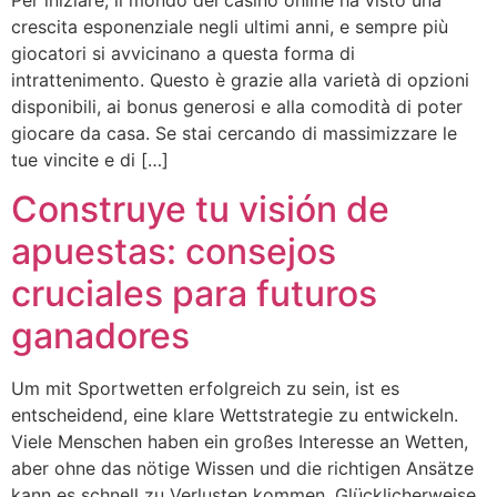
crescita esponenziale negli ultimi anni, e sempre più
giocatori si avvicinano a questa forma di
intrattenimento. Questo è grazie alla varietà di opzioni
disponibili, ai bonus generosi e alla comodità di poter
giocare da casa. Se stai cercando di massimizzare le
tue vincite e di […]
Construye tu visión de
apuestas: consejos
cruciales para futuros
ganadores
Um mit Sportwetten erfolgreich zu sein, ist es
entscheidend, eine klare Wettstrategie zu entwickeln.
Viele Menschen haben ein großes Interesse an Wetten,
aber ohne das nötige Wissen und die richtigen Ansätze
kann es schnell zu Verlusten kommen. Glücklicherweise