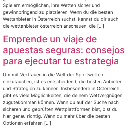
Spielern ermöglichen, ihre Wetten sicher und
gewinnbringend zu platzieren. Wenn du die besten
Wettanbieter in Österreich suchst, kannst du dir auch
die wettanbieter österreich anschauen, die […]
Emprende un viaje de
apuestas seguras: consejos
para ejecutar tu estrategia
Um mit Vertrauen in die Welt der Sportwetten
einzutauchen, ist es entscheidend, die besten Anbieter
und Strategien zu kennen. Insbesondere in Österreich
gibt es viele Möglichkeiten, die deinem Wettvergnügen
zugutekommen können. Wenn du auf der Suche nach
sicheren und geprüften Wettplattformen bist, bist du
hier genau richtig. Wenn du mehr über die besten
Optionen erfahren […]