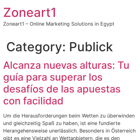
Skip
Zoneart1
to
content
Zoneart1 – Online Marketing Solutions in Egypt
Category:
Publick
Alcanza nuevas alturas: Tu
guía para superar los
desafíos de las apuestas
con facilidad
Um die Herausforderungen beim Wetten zu überwinden
und gleichzeitig Spaß zu haben, ist eine fundierte
Herangehensweise unerlässlich. Besonders in Österreich
gibt es eine Vielzahl an Wettanbietern, die es den