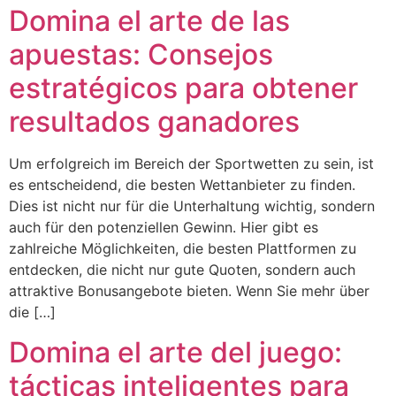
Domina el arte de las
apuestas: Consejos
estratégicos para obtener
resultados ganadores
Um erfolgreich im Bereich der Sportwetten zu sein, ist
es entscheidend, die besten Wettanbieter zu finden.
Dies ist nicht nur für die Unterhaltung wichtig, sondern
auch für den potenziellen Gewinn. Hier gibt es
zahlreiche Möglichkeiten, die besten Plattformen zu
entdecken, die nicht nur gute Quoten, sondern auch
attraktive Bonusangebote bieten. Wenn Sie mehr über
die […]
Domina el arte del juego:
tácticas inteligentes para