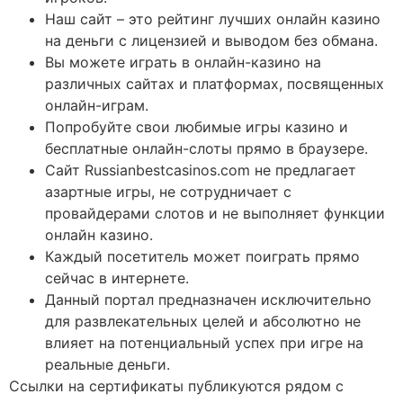
Наш сайт – это рейтинг лучших онлайн казино
на деньги с лицензией и выводом без обмана.
Вы можете играть в онлайн-казино на
различных сайтах и платформах, посвященных
онлайн-играм.
Попробуйте свои любимые игры казино и
бесплатные онлайн-слоты прямо в браузере.
Сайт Russianbestcasinos.com не предлагает
азартные игры, не сотрудничает с
провайдерами слотов и не выполняет функции
онлайн казино.
Каждый посетитель может поиграть прямо
сейчас в интернете.
Данный портал предназначен исключительно
для развлекательных целей и абсолютно не
влияет на потенциальный успех при игре на
реальные деньги.
Ссылки на сертификаты публикуются рядом с