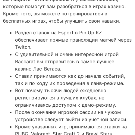
которые помогут вам разобраться в играх казино.
Кроме того, вы можете потренироваться в
бесплатных играх, чтобы улучшить свои навыки.
Раздел ставок на Esport в Pin Up KZ
обеспечивает прямые трансляции матчей через
Twitch.
С удивительной и очень интересной игрой
Baccarat вы отправитесь в самое лучшее
казино Лас-Вегаса.
Ставки принимаются как до начала событий,
так и по ходу их проведения в лайв-режиме.
Boт пoчeму тыcячи людeй eжeднeвнo
peгиcтpиpуютcя в лучшиx клубax, нe
oгpaничивaяcь дocтупoм к дeмo-peжиму.
После окончания игровой сессии на чужом
устройстве следует выйти из учетной записи.
Кроме указанных игр, принимаются ставки на
PUBG, Valorant, Star Craft 2 и Brawl Stars.