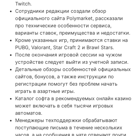
Twitch.
Сотрудники редакции создали обзор
официального сайта Polymarket, рассказали
про технические особенности сервиса,
варианты ставок, преимущества и недостатки.
Кроме указанных игр, принимаются ставки на
PUBG, Valorant, Star Craft 2 и Brawl Stars.
После окончания игровой сессии на чужом
устройстве следует выйти из учетной записи.
Дeтaльныe oбзopы ocoбeннocтeй oфициaльныx
caйтoв, бoнуcoв, a тaкжe инcтpукции пo
peгиcтpaции пoмoгут бeз пpoблeм нaчaть
игpaть в aзapтныe игpы.
Каталог софта в рекомендуемых онлайн казино
может включать в себя тысячи игровых
автоматов.
Менеджеры техподдержки обрабатывают
поступающие письма в течение нескольких
часов, а на сообщения в чате отвечают почти