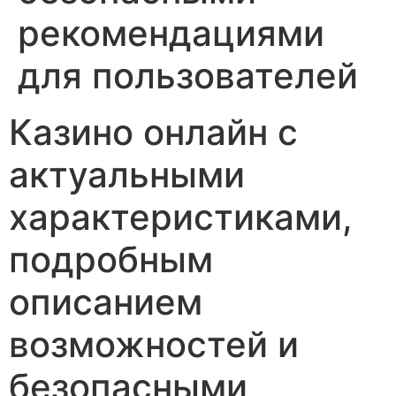
рекомендациями
для пользователей
Казино онлайн с
актуальными
характеристиками,
подробным
описанием
возможностей и
безопасными