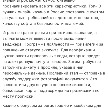
знаний игрок может самостоятельно
проанализировать все эти характеристики. Топ-10
лучших онлайн казино в России составлен с учетом
актуальных требований к надежности оператора,
качеству софта и безопасности платежей.
Игрок не тратит деньги при их использовании, а
выплаты может вывести после выполнения
вейджера. Программа лояльности — привилегии за
повышение статуса аккаунта. Для верификации
нужно ввести проверочные коды, которые придут
на электронную почту и телефон. Затем требуется
заполнить анкету в профиле, указав в ней
персональные данные. Последний этап — отправка в
службу поддержки фотографий документов. Это
паспорт или другое удостоверение личности,
банковская карта, подтверждение проживания по
месту прописки.
Казино с бонусом за регистрацию и кешбэком для