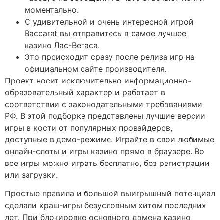
моментально.
С удивительной и очень интересной игрой
Baccarat вы отправитесь в самое лучшее
казино Лас-Вегаса.
Это происходит сразу после релиза игр на
официальном сайте производителя.
Проект носит исключительно информационно-
образовательный характер и работает в
соответствии с законодательными требованиями
РФ. В этой подборке представлены лучшие версии
игры в кости от популярных провайдеров,
доступные в демо-режиме. Играйте в свои любимые
онлайн-слоты и игры казино прямо в браузере. Во
все игры можно играть бесплатно, без регистрации
или загрузки.
Простые правила и большой выигрышный потенциал
сделали краш-игры безусловным хитом последних
лет. При блокировке основного домена казино