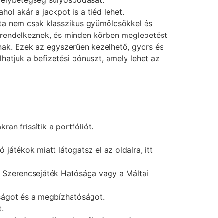
ol akár a jackpot is a tiéd lehet.
góta nem csak klasszikus gyümölcsökkel és
 rendelkeznek, és minden körben meglepetést
ak. Ezek az egyszerűen kezelhető, gyors és
hatjuk a befizetési bónuszt, amely lehet az
an frissítik a portfóliót.
 játékok miatt látogatsz el az oldalra, itt
e Szerencsejáték Hatósága vagy a Máltai
sságot és a megbízhatóságot.
.