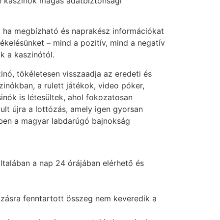
ine kaszinók magas adatbiztonsági
, ha megbízható és naprakész információkat
ékelésünket – mind a pozitív, mind a negatív
k a kaszinótól.
inó, tökéletesen visszaadja az eredeti és
inókban, a rulett játékok, video póker,
nók is létesültek, ahol fokozatosan
lt újra a lottózás, amely igen gyorsan
tében a magyar labdarúgó bajnokság
általában a nap 24 órájában elérhető és
nózásra fenntartott összeg nem keveredik a