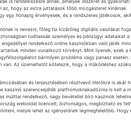
lak is rendelkezésre állnak, amelyek diszkrét és gyakorlati
 az, hogy az extra juttatások több mozgásteret kínálnak.
gy egy hónapig érvényesek, és a rendszeres játékosok, aki
ónak is nevezni, főleg ha kizárólag digitális valutákat fog
iztonságban tudhassák személyes és pénzügyi adataikat a 
 engedéllyel rendelkező online kaszinókban való játék min
 tartaniuk minden vonatkozó törvényt. Mint ilyenek, ezek a
ügyfélszolgálatot bármilyen probléma vagy panasz esetén. 
 van. Az üzemeltetőt kötelezik, hogy a működéshez szüksé
klámozásában és terjesztésében résztvevő illetőkre is akár
ine kaszinó szerencsejáték platfromoknakadóznia is kell a 
ves múlttal rendelkező, nagy bevétellel bíró kaszinók lehe
ország weboldal licencelt, biztonságos, megbízható és fel
dönteni, melyik lehet az igényeidnek legmegfelelőbb. Hogy