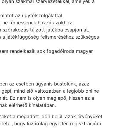
k olyan szakmai szervezetekkel, amelyek a
latot az ügyfélszolgálattal.
nek ne férhessenek hozzá azokhoz.
 szórakozás túlzott játékba csapjon át.
a a játékfüggőség felismeréséhez szükséges
 sem rendelkezik sok fogadóiroda magyar
bben az esetben ugyanis bustolunk, azaz
d gépi, mind élő változatban a legjobb online
riát. Ez nem is olyan meglepő, hiszen ez a
ak elérhető kínálatában.
seket a megadott időn belül, azok érvényüket
itétel, hogy kizárólag egyetlen regisztrációra