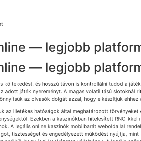
pt
line — legjobb platform
line — legjobb platform
 költekedést, és hosszú távon is kontrollálni tudod a játékot
 adott játék nyereményt. A magas volatilitású slotoknál r
nnyítsük az olvasók dolgát azzal, hogy elkészítjük ehhez 
uk az illetékes hatóságok által meghatározott törvényeket
kenységektől. Ezekben a kaszinókban hitelesített RNG-kkel 
anok. A legális online kaszinók mobilbarát weboldallal rende
got, tisztességet és engedélyezett működést nyújtja, mint a