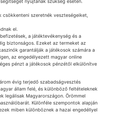
 segítséget nyújtanak szükség esetén.
k csökkenteni szeretnék veszteségeiket,
adnak el.
befizetések, a játéktevékenység és a
dig biztonságos. Ezeket az termeket az
 kaszinók garantálják a játékosok számára a
Igen, az engedélyezett magyar online
ges pénzt a játékosok pénzétől elkülönítve
 három évig terjedő szabadságvesztés
magyar állam felé, és különböző feltételeknek
tnek legálisak Magyarországon. Örömmel
használóbarát. Különféle szempontok alapján
 ezek miben különböznek a hazai engedéllyel