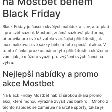
na Mostbet během
Black Friday
Black Friday je časem skvělých nabídek a slev, a to platí
i pro svět sázení. Mostbet, známá sázková platforma,
připravila pro své uživatele vzrušující příležitosti, jak
maximalizovat své sázky během této speciální akce. V
tomto článku prozkoumáme tyto příležitosti a ukážeme
vám, jak je můžete využít pro zvýšení svých šancí na
výhru.
Nejlepší nabídky a promo
akce Mostbet
Na Black Friday Mostbet nabízí širokou škálu promo
akcí, které mohou výrazně zvýšit váš bankroll. Mnoho z
těchto nabídek se zaměřuje na určité sporty, takže je