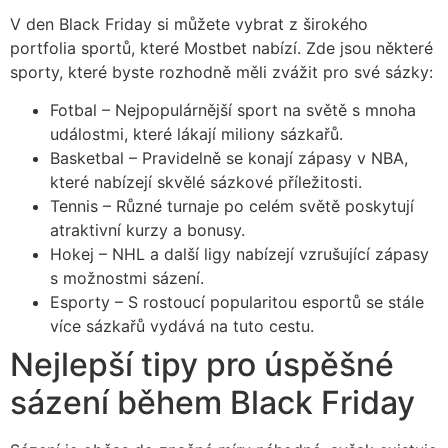
V den Black Friday si můžete vybrat z širokého
portfolia sportů, které Mostbet nabízí. Zde jsou některé
sporty, které byste rozhodně měli zvážit pro své sázky:
Fotbal – Nejpopulárnější sport na světě s mnoha
událostmi, které lákají miliony sázkařů.
Basketbal – Pravidelně se konají zápasy v NBA,
které nabízejí skvělé sázkové příležitosti.
Tennis – Různé turnaje po celém světě poskytují
atraktivní kurzy a bonusy.
Hokej – NHL a další ligy nabízejí vzrušující zápasy
s možnostmi sázení.
Esporty – S rostoucí popularitou esportů se stále
více sázkařů vydává na tuto cestu.
Nejlepší tipy pro úspěšné
sázení během Black Friday