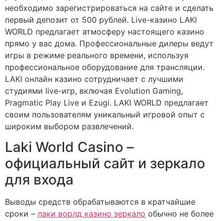
необходимо зарегистрироваться на сайте и сделать
первый депозит от 500 рублей. Live-казино LAKI
WORLD предлагает атмосферу настоящего казино
прямо у вас дома. Профессиональные дилеры ведут
игры в режиме реального времени, используя
профессиональное оборудование для трансляции.
LAKI онлайн казино сотрудничает с лучшими
студиями live-игр, включая Evolution Gaming,
Pragmatic Play Live и Ezugi. LAKI WORLD предлагает
своим пользователям уникальный игровой опыт с
широким выбором развлечений.
Laki World Casino –
официальный сайт и зеркало
для входа
Выводы средств обрабатываются в кратчайшие
сроки –
лаки ворлд казино зеркало
обычно не более