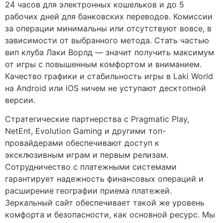
24 часов для электронных кошельков и до 5
рабочих дней для банковских переводов. Комиссии
за операции минимальны или отсутствуют вовсе, в
зависимости от выбранного метода. Стать частью
вип клуба Лаки Ворлд — значит получить максимум
от игры с повышенным комфортом и вниманием.
Качество графики и стабильность игры в Laki World
на Android или iOS ничем не уступают десктопной
версии.
Стратегические партнерства с Pragmatic Play,
NetEnt, Evolution Gaming и другими топ-
провайдерами обеспечивают доступ к
эксклюзивным играм и первым релизам.
Сотрудничество с платежными системами
гарантирует надежность финансовых операций и
расширение географии приема платежей.
Зеркальный сайт обеспечивает такой же уровень
комфорта и безопасности, как основной ресурс. Мы