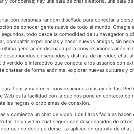
 y conocerlas; hay una sala de chat aleatoria, una sala de
.
harlar con personas random diseñada para conectar a perso
moción de conocer gente nueva de todo el mundo, Omegle es
e segundos, todo desde la comodidad de tu navegador o dis
ar, compartir experiencias y hacer nuevos amigos, sin nece
última generación diseñada para conversaciones anónimas 1
ce desconocidos en segundos y disfruta de un vídeo chat ale
t divertido e interactivo que conecta a los usuarios con e
te chatear de forma anónima, explorar nuevas culturas y cr
ara ligar y mantener conversaciones más explícitas. Perfe
 de Web es la facilidad con la que nos pone en contacto c
tallas negras o problemas de conexión.
ses y comienza un chat de video. Los filtros faciales hacen
rutar de un video chat seguro con desconocidos de otros p
ideo que no debe perderse. La aplicación gratuita de chat 