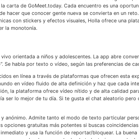
 a la carta de GoMeet.today. Cada encuentro es una oportu
de hacer que conocer gente nueva se convierta en un reto. 
icas con stickers y efectos visuales, Holla ofrece una plata
r la monotonía.
vivo orientada a niños y adolescentes. La app abre convers
”. Se habla por texto o vídeo, según las preferencias de ca
dos en línea a través de plataformas que ofrecen esta exp
ndo en vídeo fluido de alta definición y haz que cada inte
ón, la plataforma ofrece vídeo nítido y de alta calidad pa
a ser lo mejor de tu día. Si te gusta el chat aleatorio per
 y anónimo. Admite tanto el modo de texto particular pers
s opciones gratuitas más potentes si buscas coincidencias r
 inmediato y usa la función de reportar/bloquear. La buena