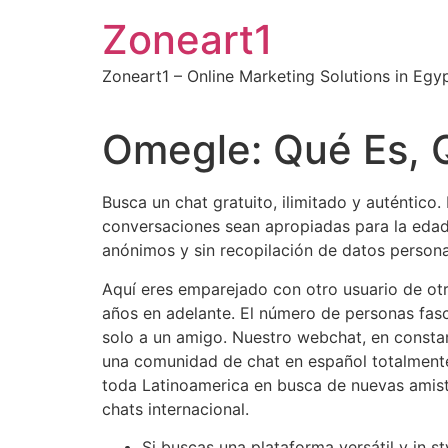
Skip
Zoneart1
to
content
Zoneart1 – Online Marketing Solutions in Egy
Omegle: Qué Es, 
Busca un chat gratuito, ilimitado y auténtico
conversaciones sean apropiadas para la edad
anónimos y sin recopilación de datos persona
Aquí eres emparejado con otro usuario de otro
años en adelante. El número de personas fas
solo a un amigo. Nuestro webchat, en constan
una comunidad de chat en español totalmente
toda Latinoamerica en busca de nuevas amist
chats internacional.
Si buscas una plataforma versátil y in st