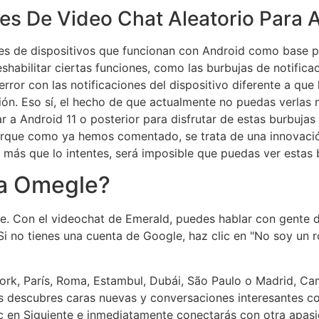
es De Video Chat Aleatorio Para A
s de dispositivos que funcionan con Android como base pe
eshabilitar ciertas funciones, como las burbujas de notific
rror con las notificaciones del dispositivo diferente a que
ión. Eso sí, el hecho de que actualmente no puedas verlas 
r a Android 11 o posterior para disfrutar de estas burbujas
rque como ya hemos comentado, se trata de una innovación 
r más que lo intentes, será imposible que puedas ver estas 
a Omegle?
e. Con el videochat de Emerald, puedes hablar con gente d
Si no tienes una cuenta de Google, haz clic en "No soy un r
k, París, Roma, Estambul, Dubái, São Paulo o Madrid, Camr
as descubres caras nuevas y conversaciones interesantes co
c en Siguiente e inmediatamente conectarás con otra apasi