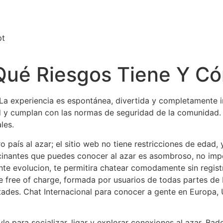
pt
Qué Riesgos Tiene Y C
. La experiencia es espontánea, divertida y completamente i
 y cumplan con las normas de seguridad de la comunidad. 
les.
 país al azar; el sitio web no tiene restricciones de edad,
cinantes que puedes conocer al azar es asombroso, no impo
te evolucion, te permitira chatear comodamente sin registr
 free of charge, formada por usuarios de todas partes de 
ades. Chat Internacional para conocer a gente en Europa, 
yle para socializar, ligar y explorar conexiones al azar, Bad