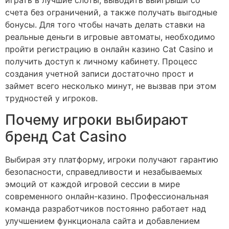
счета без ограничений, а также получать выгодные
бонусы. Для того чтобы начать делать ставки на
реальные деньги в игровые автоматы, необходимо
пройти регистрацию в онлайн казино Cat Casino и
получить доступ к личному кабинету. Процесс
создания учетной записи достаточно прост и
займет всего несколько минут, не вызвав при этом
трудностей у игроков.
Почему игроки выбирают
бренд Cat Casino
Выбирая эту платформу, игроки получают гарантию
безопасности, справедливости и незабываемых
эмоций от каждой игровой сессии в мире
современного онлайн-казино. Профессиональная
команда разработчиков постоянно работает над
улучшением функционала сайта и добавлением