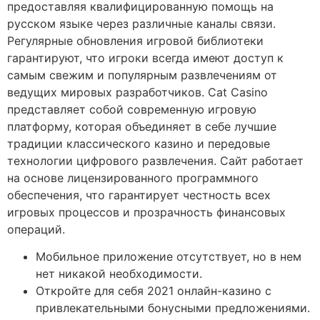
предоставляя квалифицированную помощь на
русском языке через различные каналы связи.
Регулярные обновления игровой библиотеки
гарантируют, что игроки всегда имеют доступ к
самым свежим и популярным развлечениям от
ведущих мировых разработчиков. Cat Casino
представляет собой современную игровую
платформу, которая объединяет в себе лучшие
традиции классического казино и передовые
технологии цифрового развлечения. Сайт работает
на основе лицензированного программного
обеспечения, что гарантирует честность всех
игровых процессов и прозрачность финансовых
операций.
Мобильное приложение отсутствует, но в нем
нет никакой необходимости.
Откройте для себя 2021 онлайн-казино с
привлекательными бонусными предложениями.