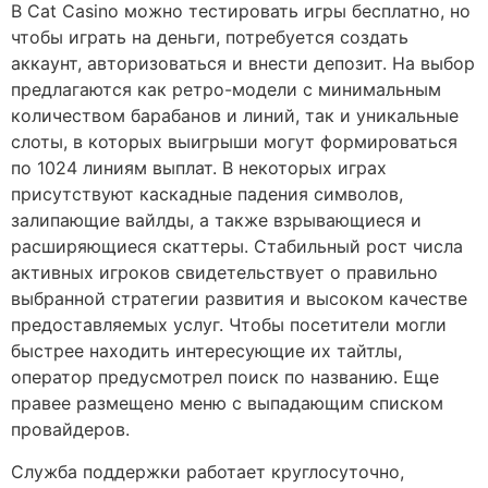
В Cat Casino можно тестировать игры бесплатно, но
чтобы играть на деньги, потребуется создать
аккаунт, авторизоваться и внести депозит. На выбор
предлагаются как ретро-модели с минимальным
количеством барабанов и линий, так и уникальные
слоты, в которых выигрыши могут формироваться
по 1024 линиям выплат. В некоторых играх
присутствуют каскадные падения символов,
залипающие вайлды, а также взрывающиеся и
расширяющиеся скаттеры. Стабильный рост числа
активных игроков свидетельствует о правильно
выбранной стратегии развития и высоком качестве
предоставляемых услуг. Чтобы посетители могли
быстрее находить интересующие их тайтлы,
оператор предусмотрел поиск по названию. Еще
правее размещено меню с выпадающим списком
провайдеров.
Служба поддержки работает круглосуточно,