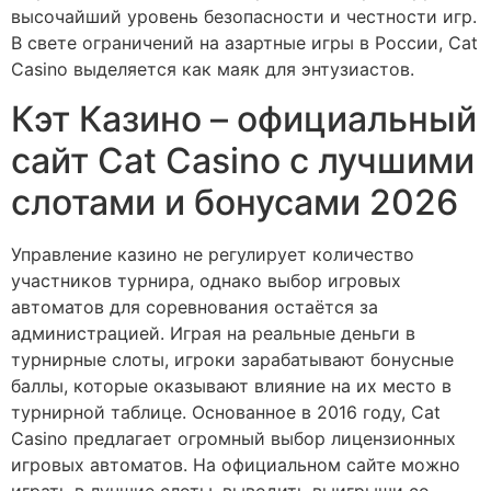
высочайший уровень безопасности и честности игр.
В свете ограничений на азартные игры в России, Cat
Casino выделяется как маяк для энтузиастов.
Кэт Казино – официальный
сайт Cat Casino с лучшими
слотами и бонусами 2026
Управление казино не регулирует количество
участников турнира, однако выбор игровых
автоматов для соревнования остаётся за
администрацией. Играя на реальные деньги в
турнирные слоты, игроки зарабатывают бонусные
баллы, которые оказывают влияние на их место в
турнирной таблице. Основанное в 2016 году, Cat
Casino предлагает огромный выбор лицензионных
игровых автоматов. На официальном сайте можно
играть в лучшие слоты, выводить выигрыши со