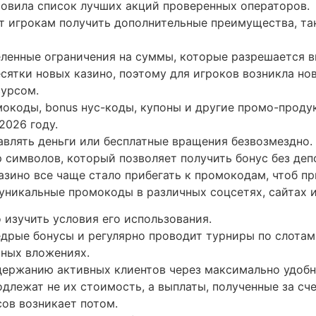
отовила список лучших акций проверенных операторов.
 игрокам получить дополнительные преимущества, так
еленные ограничения на суммы, которые разрешается в
сятки новых казино, поэтому для игроков возникла но
урсом.
окоды, bonus нус-коды, купоны и другие промо-проду
2026 году.
влять деньги или бесплатные вращения безвозмездно.
символов, который позволяет получить бонус без депо
зино все чаще стало прибегать к промокодам, чтоб п
уникальные промокоды в различных соцсетях, сайтах 
изучить условия его использования.
дрые бонусы и регулярно проводит турниры по слотам
ных вложениях.
удержанию активных клиентов через максимально удобн
лежат не их стоимость, а выплаты, полученные за сче
ов возникает потом.