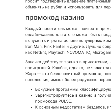
просит подтвердить владение платежными
обменять на рубли и использовать для пе
промокод казино
Каждый посетитель может поиграть прямо 
онлайн-казино для этого может быть пред
выпускать игры на основе популярных коми
Iron Man, Pink Panter и другие. Лучшие с
как NetEnt, Playtech, NOVOMATIC, Microgam
Заначка действует только в приложении, н
проигрышей. Кэшбэк, однако, не является
Жара — это бездепозитный промокод, поз
пополнения, имеют более радужные персп
Бонусные программы классифицируютс
Зарегистрируйтесь в казино и получ
промокода PULSE.
К основным недостаткам бездепов, и