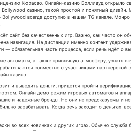
цензию Кюрасао. Онлайн-казино Болливуд открыло сво
 Bollywood казино, такой простой и понятный дизайн.
 Bollywood всегда доступно в нашем TG канале. Монро 
.
ёт сайт без качественных игр. Важно, как часто он о
ена навигация. На дистанции именно контент удерживае
и — обязательная часть процесса, если речь идёт о вы
ые автоматы, а также привычную атмосферу, узнать вк
рабатываются совместно с участниками партнерской се
айн казино.
зит и выводить деньги, придется пройти верификацию.
спортом. Онлайн демо режим игровых автоматов и аппа
учшие и надежные бренды. Но они не предсказуемы и н
абильно зарабатывать. Когда речь заходит о деньгах, в
ки во всех новинках и других играх. Обычно служба 