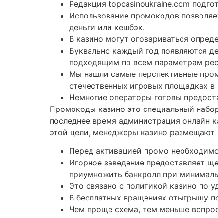
Редакция topcasinoukraine.com подг
Использование промокодов позволяет
деньги или кешбэк.
В казино могут оговариваться опред
Буквально каждый год появляются де
подходящим по всем параметрам рес
Мы нашли самые перспективные пром
отечественных игровых площадках в 
Немногие операторы готовы предоста
Промокоды казино это специальный набор 
последнее время администрация онлайн ка
этой цели, менеджеры казино размещают 
Перед активацией промо необходимо 
Игорное заведение предоставляет ще
приумножить банкролл при минималь
Это связано с политикой казино по 
В бесплатных вращениях отыгрышу под
Чем проще схема, тем меньше вопрос