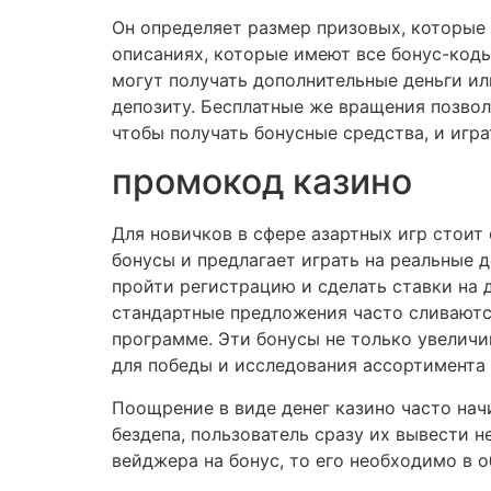
Он определяет размер призовых, которые 
описаниях, которые имеют все бонус-код
могут получать дополнительные деньги и
депозиту. Бесплатные же вращения позвол
чтобы получать бонусные средства, и игра
промокод казино
Для новичков в сфере азартных игр стоит
бонусы и предлагает играть на реальные 
пройти регистрацию и сделать ставки на д
стандартные предложения часто сливаютс
программе. Эти бонусы не только увелич
для победы и исследования ассортимента 
Поощрение в виде денег казино часто нач
бездепа, пользователь сразу их вывести н
вейджера на бонус, то его необходимо в 