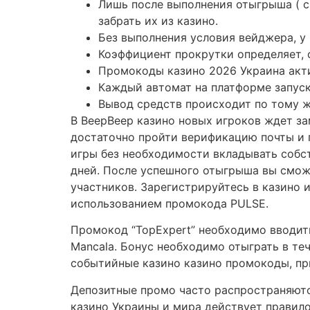
Лишь после выполнения отыгрыша ( с
забрать их из казино.
Без выполнения условия вейджера, у 
Коэффициент прокрутки определяет, с
Промокоды казино 2026 Украина акт
Каждый автомат на платформе запуск
Вывод средств происходит по тому же
В BeepBeep казино новых игроков ждет за
достаточно пройти верификацию почты и 
игры без необходимости вкладывать собст
дней. После успешного отыгрыша вы смож
участников. Зарегистрируйтесь в казино 
использованием промокода PULSE.
Промокод “TopExpert” необходимо вводить
Mancala. Бонус необходимо отыграть в теч
событийные казино казино промокоды, пр
Депозитные промо часто распространяютс
казино Украины и мира действует правило