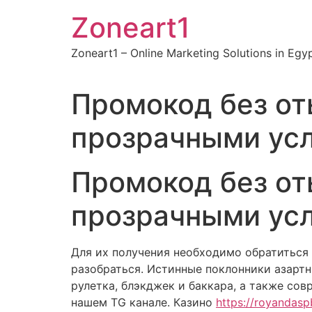
Skip
Zoneart1
to
content
Zoneart1 – Online Marketing Solutions in Egy
Промокод без от
прозрачными ус
Промокод без от
прозрачными ус
Для их получения необходимо обратиться 
разобраться. Истинные поклонники азартны
рулетка, блэкджек и баккара, а также сов
нашем TG канале. Казино
https://royandasp