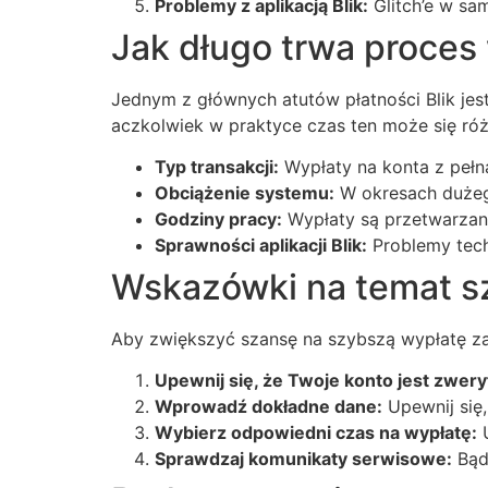
Problemy z aplikacją Blik:
Glitch’e w sa
Jak długo trwa proces
Jednym z głównych atutów płatności Blik jest
aczkolwiek w praktyce czas ten może się róż
Typ transakcji:
Wypłaty na konta z pełną
Obciążenie systemu:
W okresach dużego
Godziny pracy:
Wypłaty są przetwarzane
Sprawności aplikacji Blik:
Problemy tech
Wskazówki na temat s
Aby zwiększyć szansę na szybszą wypłatę za
Upewnij się, że Twoje konto jest zwer
Wprowadź dokładne dane:
Upewnij się,
Wybierz odpowiedni czas na wypłatę:
U
Sprawdzaj komunikaty serwisowe:
Bądź