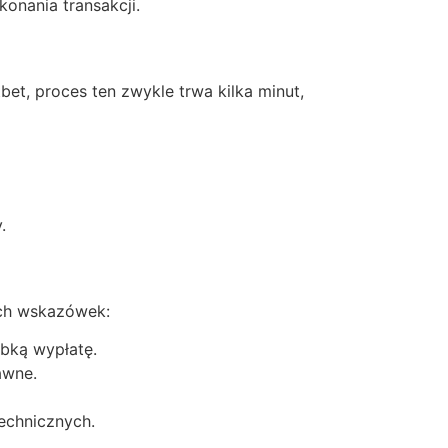
nania transakcji.
bet, proces ten zwykle trwa kilka minut,
.
ych wskazówek:
bką wypłatę.
awne.
echnicznych.