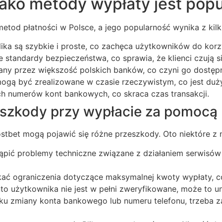
jako metody wypłaty jest pop
h metod płatności w Polsce, a jego popularność wynika z ki
ka są szybkie i proste, co zachęca użytkowników do korzy
 standardy bezpieczeństwa, co sprawia, że klienci czują s
wany przez większość polskich banków, co czyni go dostęp
gą być zrealizowane w czasie rzeczywistym, co jest duż
h numerów kont bankowych, co skraca czas transakcji.
szkody przy wypłacie za pomocą 
ostbet mogą pojawić się różne przeszkody. Oto niektóre z
ić problemy techniczne związane z działaniem serwisów p
ć ograniczenia dotyczące maksymalnej kwoty wypłaty, co
nto użytkownika nie jest w pełni zweryfikowane, może to u
u zmiany konta bankowego lub numeru telefonu, trzeba za