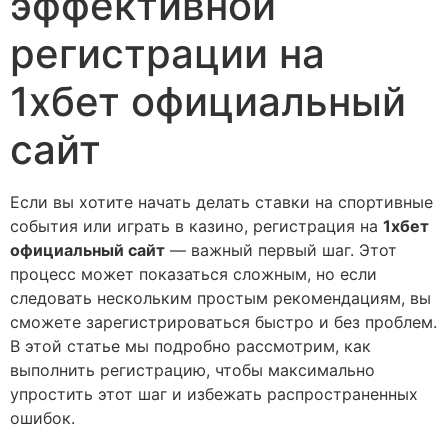
эффективной
регистрации на
1хбет официальный
сайт
Если вы хотите начать делать ставки на спортивные
события или играть в казино, регистрация на
1хбет
официальный сайт
— важный первый шаг. Этот
процесс может показаться сложным, но если
следовать нескольким простым рекомендациям, вы
сможете зарегистрироваться быстро и без проблем.
В этой статье мы подробно рассмотрим, как
выполнить регистрацию, чтобы максимально
упростить этот шаг и избежать распространенных
ошибок.