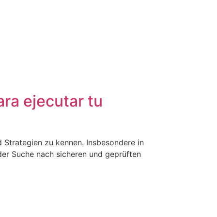
ra ejecutar tu
d Strategien zu kennen. Insbesondere in
der Suche nach sicheren und geprüften