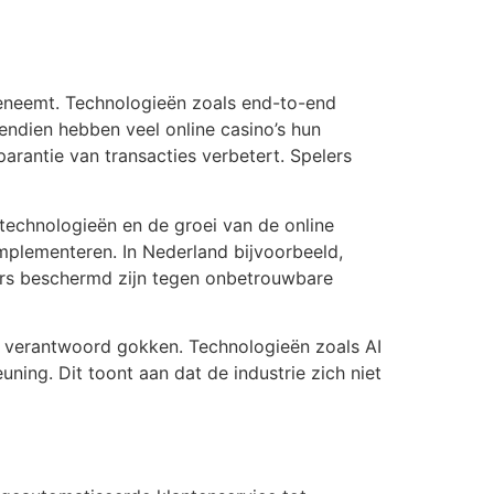
 toeneemt. Technologieën zoals end-to-end
endien hebben veel online casino’s hun
arantie van transacties verbetert. Spelers
technologieën en de groei van de online
mplementeren. In Nederland bijvoorbeeld,
elers beschermd zijn tegen onbetrouwbare
om verantwoord gokken. Technologieën zoals AI
ning. Dit toont aan dat de industrie zich niet