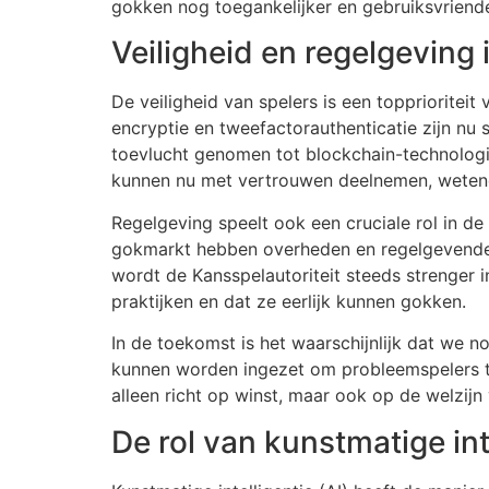
gokken nog toegankelijker en gebruiksvriende
Veiligheid en regelgeving
De veiligheid van spelers is een topprioritei
encryptie en tweefactorauthenticatie zijn nu
toevlucht genomen tot blockchain-technologie,
kunnen nu met vertrouwen deelnemen, wetende
Regelgeving speelt ook een cruciale rol in d
gokmarkt hebben overheden en regelgevende in
wordt de Kansspelautoriteit steeds strenger i
praktijken en dat ze eerlijk kunnen gokken.
In de toekomst is het waarschijnlijk dat we 
kunnen worden ingezet om probleemspelers te i
alleen richt op winst, maar ook op de welzijn 
De rol van kunstmatige inte