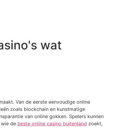
asino's wat
emaakt. Van de eerste eenvoudige online
eën zoals blockchain en kunstmatige
ransparantie van online gokken. Spelers kunnen
r wie de
beste online casino buitenland
zoekt,