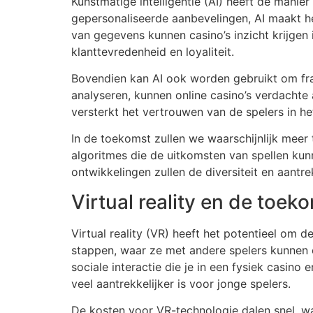
Kunstmatige intelligentie (AI) heeft de manie
gepersonaliseerde aanbevelingen, AI maakt he
van gegevens kunnen casino’s inzicht krijgen
klanttevredenheid en loyaliteit.
Bovendien kan AI ook worden gebruikt om fra
analyseren, kunnen online casino’s verdachte a
versterkt het vertrouwen van de spelers in he
In de toekomst zullen we waarschijnlijk meer
algoritmes die de uitkomsten van spellen kun
ontwikkelingen zullen de diversiteit en aantre
Virtual reality en de toe
Virtual reality (VR) heeft het potentieel om d
stappen, waar ze met andere spelers kunnen 
sociale interactie die je in een fysiek casino
veel aantrekkelijker is voor jonge spelers.
De kosten voor VR-technologie dalen snel, wa