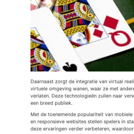
Daarnaast zorgt de integratie van virtual rea
virtuele omgeving wanen, waar ze met andere 
verlaten. Deze technologieën zullen naar ver
een breed publiek.
Met de toenemende populariteit van mobiele a
en responsieve websites stellen spelers in st
deze ervaringen verder verbeteren, waardoor 