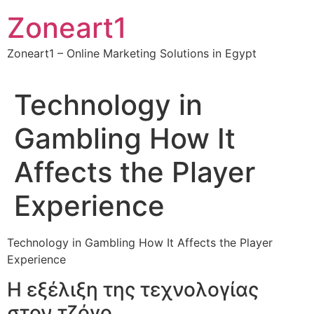
Skip
Zoneart1
to
content
Zoneart1 – Online Marketing Solutions in Egypt
Technology in
Gambling How It
Affects the Player
Experience
Technology in Gambling How It Affects the Player
Experience
Η εξέλιξη της τεχνολογίας
στον τζόγο