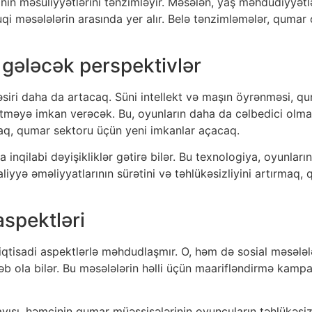
in məsuliyyətlərini tənzimləyir. Məsələn, yaş məhdudiyyətl
uqi məsələlərin arasında yer alır. Belə tənzimləmələr, qumar 
 gələcək perspektivlər
ri daha da artacaq. Süni intellekt və maşın öyrənməsi, quma
 etməyə imkan verəcək. Bu, oyunların daha da cəlbedici olm
maq, qumar sektoru üçün yeni imkanlar açacaq.
qilabi dəyişikliklər gətirə bilər. Bu texnologiya, oyunların ş
 əməliyyatlarının sürətini və təhlükəsizliyini artırmaq, q
aspektləri
iqtisadi aspektlərlə məhdudlaşmır. O, həm də sosial məsələl
əb ola bilər. Bu məsələlərin həlli üçün maarifləndirmə kamp
ayışı, həmçinin qumar müəssisələrinin oyunçuların təhlükəsiz