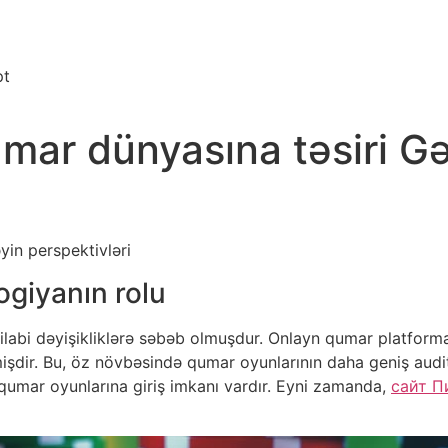
pt
mar dünyasına təsiri G
yin perspektivləri
giyanın rolu
labi dəyişikliklərə səbəb olmuşdur. Onlayn qumar platformal
şdir. Bu, öz növbəsində qumar oyunlarının daha geniş audit
ə qumar oyunlarına giriş imkanı vardır. Eyni zamanda,
сайт П