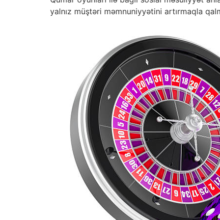
yalnız müştəri məmnuniyyətini artırmaqla qalm