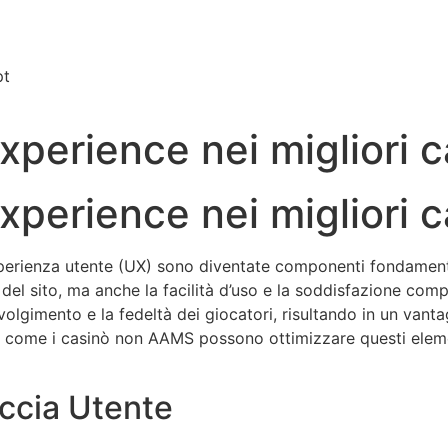
pt
Experience nei migliori
Experience nei migliori
 l’esperienza utente (UX) sono diventate componenti fondamen
a del sito, ma anche la facilità d’uso e la soddisfazione com
olgimento e la fedeltà dei giocatori, risultando in un vant
o come i casinò non AAMS possono ottimizzare questi element
accia Utente