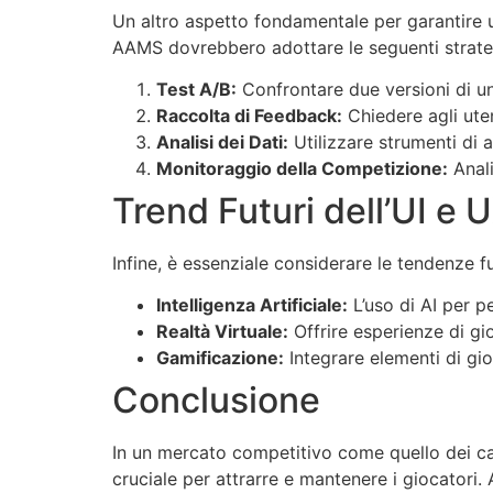
Un altro aspetto fondamentale per garantire u
AAMS dovrebbero adottare le seguenti strate
Test A/B:
Confrontare due versioni di un
Raccolta di Feedback:
Chiedere agli uten
Analisi dei Dati:
Utilizzare strumenti di 
Monitoraggio della Competizione:
Anali
Trend Futuri dell’UI e 
Infine, è essenziale considerare le tendenze 
Intelligenza Artificiale:
L’uso di AI per pe
Realtà Virtuale:
Offrire esperienze di gi
Gamificazione:
Integrare elementi di gio
Conclusione
In un mercato competitivo come quello dei cas
cruciale per attrarre e mantenere i giocatori