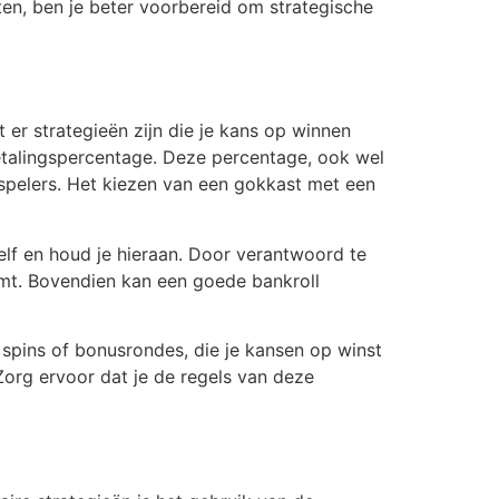
oten, ben je beter voorbereid om strategische
 er strategieën zijn die je kans op winnen
etalingspercentage. Deze percentage, ook wel
 spelers. Het kiezen van een gokkast met een
elf en houd je hieraan. Door verantwoord te
komt. Bovendien kan een goede bankroll
 spins of bonusrondes, die je kansen op winst
Zorg ervoor dat je de regels van deze