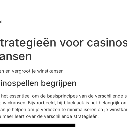
pt
trategieën voor casino
kansen
en en vergroot je winstkansen
inospellen begrijpen
 het essentieel om de basisprincipes van de verschillende sp
e winkansen. Bijvoorbeeld, bij blackjack is het belangrijk 
an je helpen om je verliezen te minimaliseren en je winstka
 meer leert over de verschillende strategieën.