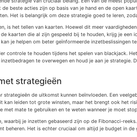
ende strategie van cruciaal belang. Een van de meest popula
 de beste acties zijn op basis van je hand en de open kaart
ten. Het is belangrijk om deze strategie goed te leren, zoda
ken, is het tellen van kaarten. Hoewel dit meer vaardighed
de kaarten die al zijn gespeeld bij te houden, krijg je een 
it kan je helpen om beter geïnformeerde inzetbeslissingen t
der controle te houden tijdens het spelen van blackjack. H
e inzetbedragen te overwegen en houd je aan je strategie. D
met strategieën
r strategieën de uitkomst kunnen beïnvloeden. Een veelgebr
 Dit kan leiden tot grote winsten, maar het brengt ook het ri
gie met mate te gebruiken en te weten wanneer je moet sto
ie, waarbij je inzetten gebaseerd zijn op de Fibonacci-reek
nt beheren. Het is echter cruciaal om altijd je budget in de 