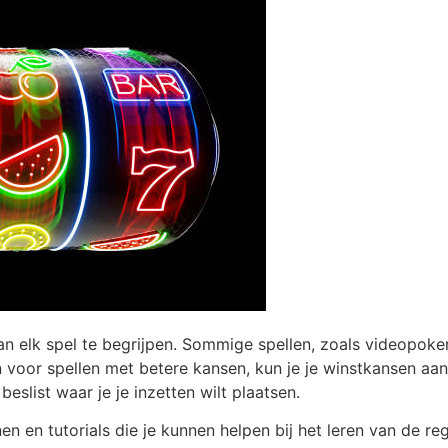
van elk spel te begrijpen. Sommige spellen, zoals videopok
 voor spellen met betere kansen, kun je je winstkansen aan
eslist waar je je inzetten wilt plaatsen.
n en tutorials die je kunnen helpen bij het leren van de re