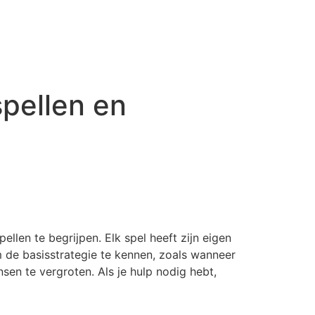
spellen en
ellen te begrijpen. Elk spel heeft zijn eigen
om de basisstrategie te kennen, zoals wanneer
nsen te vergroten. Als je hulp nodig hebt,