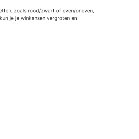
zetten, zoals rood/zwart of even/oneven,
kun je je winkansen vergroten en